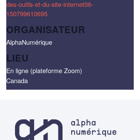
des-outils-et-du-site-internet06-
150799610695
ORGANISATEUR
AlphaNumérique
LIEU
En ligne (plateforme Zoom)
Canada