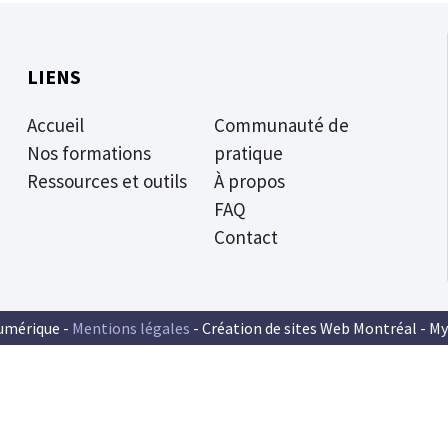
LIENS
Accueil
Communauté de
Nos formations
pratique
Ressources et outils
À propos
FAQ
Contact
umérique -
Mentions légales
- Création de sites Web Montréal -
My