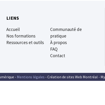
LIENS
Accueil
Communauté de
Nos formations
pratique
Ressources et outils
À propos
FAQ
Contact
umérique -
Mentions légales
- Création de sites Web Montréal -
My