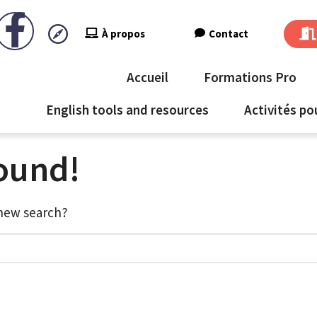
À propos
Contact
Accueil
Formations Pro
English tools and resources
Activités po
found!
a new search?