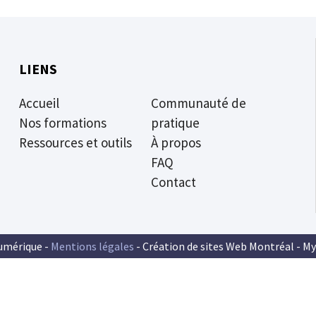
LIENS
Accueil
Communauté de
Nos formations
pratique
Ressources et outils
À propos
FAQ
Contact
umérique -
Mentions légales
- Création de sites Web Montréal -
My