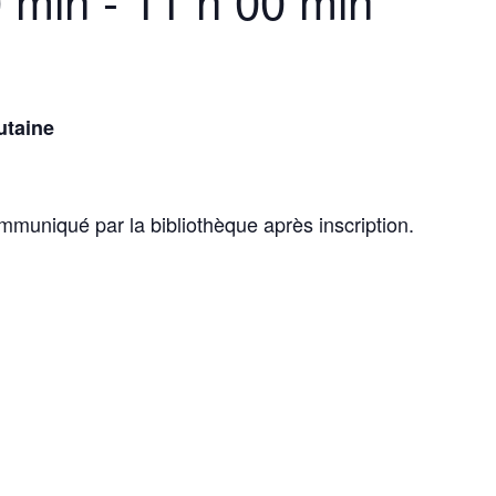
0 min
-
11 h 00 min
utaine
mmuniqué par la bibliothèque après inscription.