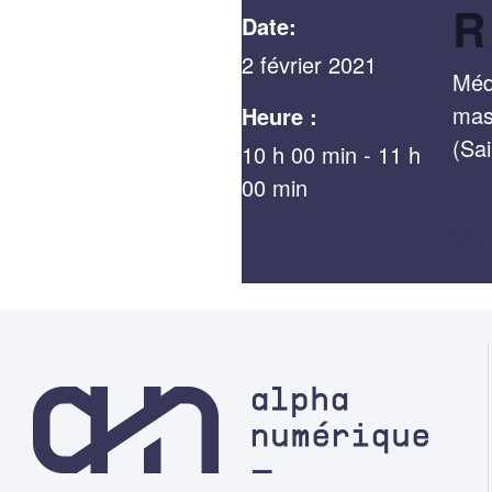
R
Date:
2 février 2021
Méd
mas
Heure :
(Sa
10 h 00 min - 11 h
00 min
Voir
Org