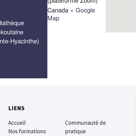
(plateforme Zoom)
Canada
+ Google
Map
iathèque
koutaine
inte-Hyacinthe)
 le site
anisateur
LIENS
Accueil
Communauté de
Nos formations
pratique