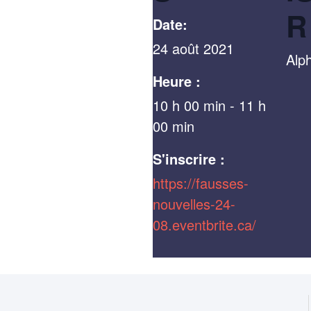
R
Date:
24 août 2021
Alp
Heure :
10 h 00 min - 11 h
00 min
S'inscrire :
https://fausses-
nouvelles-24-
08.eventbrite.ca/