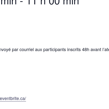
 min
-
11 h 00 min
yé par courriel aux participants inscrits 48h avant l’atel
eventbrite.ca/