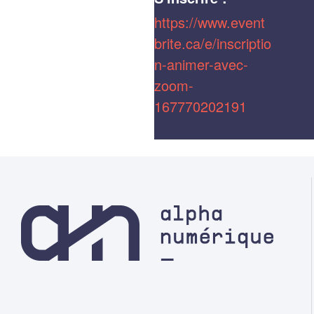
https://www.event
brite.ca/e/inscriptio
n-animer-avec-
zoom-
167770202191