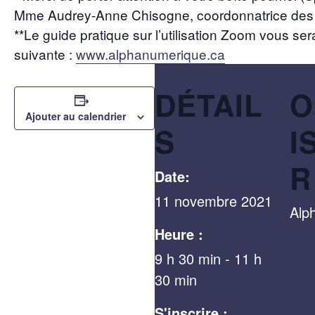
Mme Audrey-Anne Chisogne, coordonnatrice des f
**Le guide pratique sur l’utilisation Zoom vous ser
suivante :
www.alphanumerique.ca
DÉTAIL
O
Ajouter au calendrier
S
I
R
Date:
11 novembre 2021
Alp
Heure :
9 h 30 min - 11 h
30 min
S'inscrire :