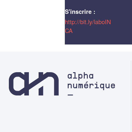
S'inscrire :
http://bit.ly/laboIN
CA