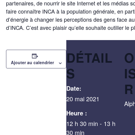
partenaires, de nourrir le site Internet et les médias 
faire connaître INCA à la population générale, en par
d’énergie à changer les perceptions des gens face aux
d’INCA. C’est avec plaisir qu’elle souhaite outiller le
DÉTAIL
O
Ajouter au calendrier
S
I
R
Date:
20 mai 2021
Alp
Heure :
12 h 30 min - 13 h
30 min