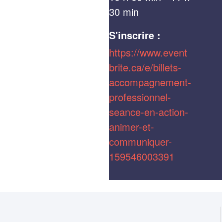
30 min
S'inscrire :
https://www.event
brite.ca/e/billets-
accompagnement-
professionnel-
seance-en-action-
animer-et-
communiquer-
159546003391