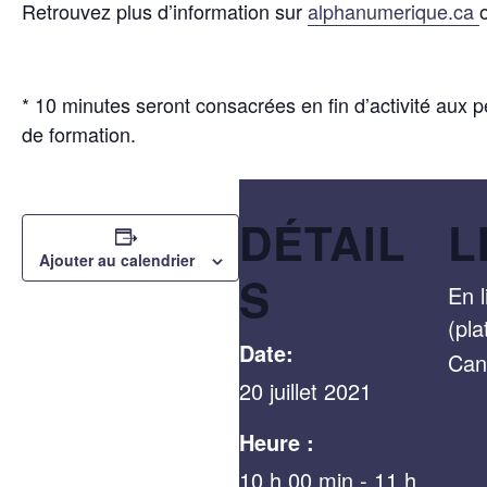
Retrouvez plus d’information sur
alphanumerique.ca
* 10 minutes seront consacrées en fin d’activité aux 
de formation.
DÉTAIL
L
Ajouter au calendrier
S
En l
(pl
Date:
Can
20 juillet 2021
Heure :
10 h 00 min - 11 h