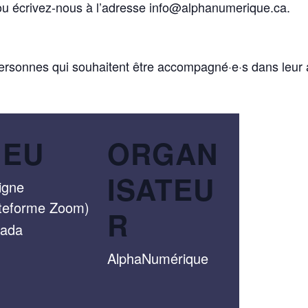
ou écrivez-nous à l’adresse info@alphanumerique.ca.
personnes qui souhaitent être accompagné·e·s dans leur a
IEU
ORGAN
ISATEU
igne
ateforme Zoom)
R
ada
AlphaNumérique